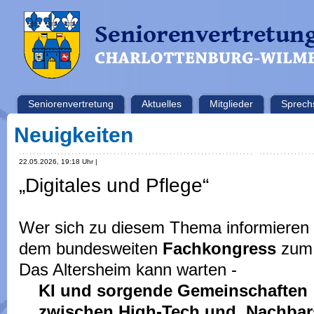
Seniorenvertretung
Aktuelles
Mitglieder
Sprech
Neuigkeiten
22.05.2026, 19:18 Uhr |
„Digitales und Pflege“
Wer sich zu diesem Thema informieren
dem bundesweiten
Fachkongress
zum
Das Altersheim kann warten -
KI und sorgende Gemeinschaften
zwischen High-Tech und Nachbars